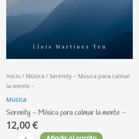
-
cantidad
Inicio
/
Música
/ Serenity – Música para calmar
la mente –
Música
Serenity – Música para calmar la mente –
12,00
€
Añadir al carrito