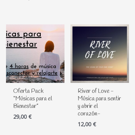
o
o
Oferta Pack
River of Love -
“Músicas para el
Música para sentir
Bienestar”
y abrir el
corazón-
29,00
€
12,00
€