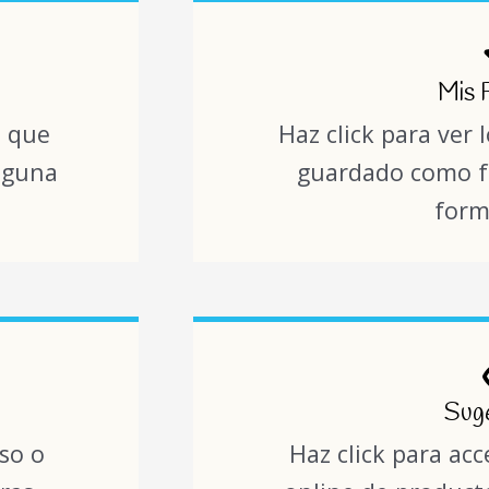
Mis 
s que
Haz click para ver
lguna
guardado como fa
form
Sug
eso o
Haz click para ac