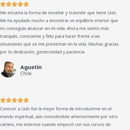
Valorado





Me encanta la forma de enseñar y trasmitir que tiene Lluís.
con
Me ha ayudado mucho a encontrar un equilibrio interior que
5
no conseguía alcanzar en mi vida. Ahora me siento más
de
tranquilo, consciente y feliz para hacer frente a las
5
situaciones que se me presentan en la vida. Muchas gracias
por tu dedicación, generosidad y paciencia.
Agustín
Chile
Valorado





Conocer a Lluís fue la mejor forma de introducirme en el
con
mundo espiritual, aún conociéndole anteriormente por otro
5
camino, me interese cuando empezó con sus cursos de
de