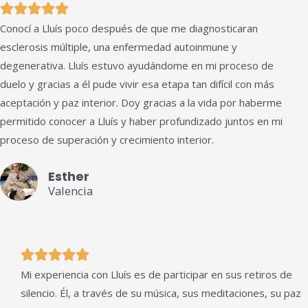
Valorado





Conocí a Lluís poco después de que me diagnosticaran
con
esclerosis múltiple, una enfermedad autoinmune y
5
degenerativa. Lluís estuvo ayudándome en mi proceso de
de
duelo y gracias a él pude vivir esa etapa tan difícil con más
5
aceptación y paz interior. Doy gracias a la vida por haberme
permitido conocer a Lluís y haber profundizado juntos en mi
proceso de superación y crecimiento interior.
Esther
Valencia
Valorado





Mi experiencia con Lluís es de participar en sus retiros de
con
silencio. Él, a través de su música, sus meditaciones, su paz
5