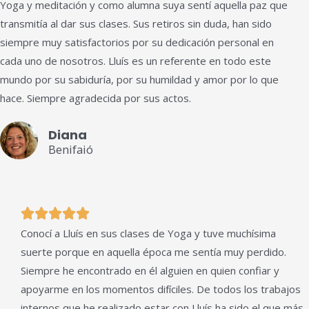
Yoga y meditación y como alumna suya sentí aquella paz que
5
transmitía al dar sus clases. Sus retiros sin duda, han sido
siempre muy satisfactorios por su dedicación personal en
cada uno de nosotros. Lluís es un referente en todo este
mundo por su sabiduría, por su humildad y amor por lo que
hace. Siempre agradecida por sus actos.
Diana
Benifaió
Valorado





Conocí a Lluís en sus clases de Yoga y tuve muchísima
con
suerte porque en aquella época me sentía muy perdido.
5
Siempre he encontrado en él alguien en quien confiar y
de
apoyarme en los momentos difíciles. De todos los trabajos
5
internos que he realizado estar con Lluís ha sido el que más