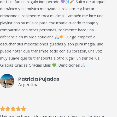
de Lluis fue un regalo inesperado
. Sufro de ataques
5
de pánico y su música me ayuda a relajarme y liberar
de
emociones, realmente toca mi alma. También me hice una
5
playlist con su música para escucharla cuando trabajo y
compartirla con otras personas, realmente hace una
diferencia en mi vida cotidiana
. Luego empecé a
escuchar sus meditaciones guiadas y son pura magia, uno
puede notar que transmite todo con su corazón, una voz
muy suave que te transporta a otro lugar, un ser de luz.
Gracias Gracias Gracias Lluis
. Bendiciones
Patricia Pujadas
Argentina
Valorado





Lluís me ha trasmitido mucho como profesor, su forma de
con