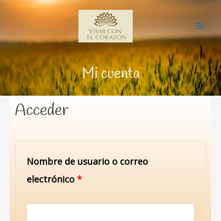
Ir
Mai
al
Me
contenido
Mi cuenta
Acceder
Obligatorio
Obligatorio
Nombre de usuario o correo
electrónico
*