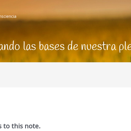
nsciencia
ndo las bases de nuestra pl
 to this note.