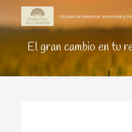
Ir
al
Escuela de bienestar emocional y co
contenido
El gran cambio en tu r