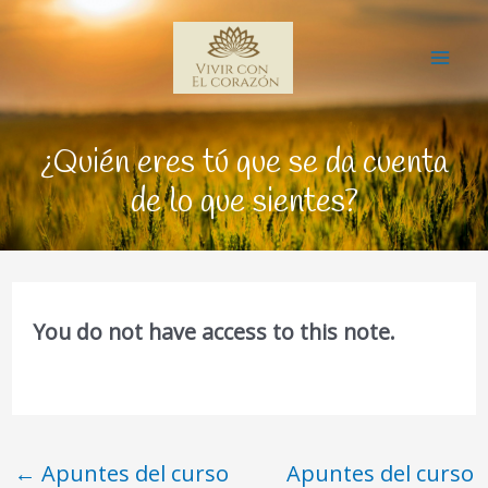
Ir
Mai
al
Me
contenido
¿Quién eres tú que se da cuenta
de lo que sientes?
You do not have access to this note.
←
Apuntes del curso
Apuntes del curso