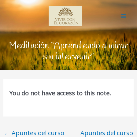
Ir
Mai
al
Me
contenido
Meditación “Aprendiendo a mirar
sin intervenir”
You do not have access to this note.
←
Apuntes del curso
Apuntes del curso