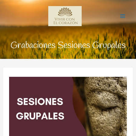
Ir
Mai
al
Me
contenido
Grabaciones Sesiones Grupales