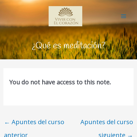
Ir
Mai
al
Me
contenido
¿Qué es meditación?
You do not have access to this note.
←
Apuntes del curso
Apuntes del curso
anterior
siguiente
→