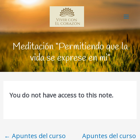
Ir
Mai
al
Me
contenido
Meditación “Permitiendo que la
vida se exprese en mi”
You do not have access to this note.
←
Apuntes del curso
Apuntes del curso