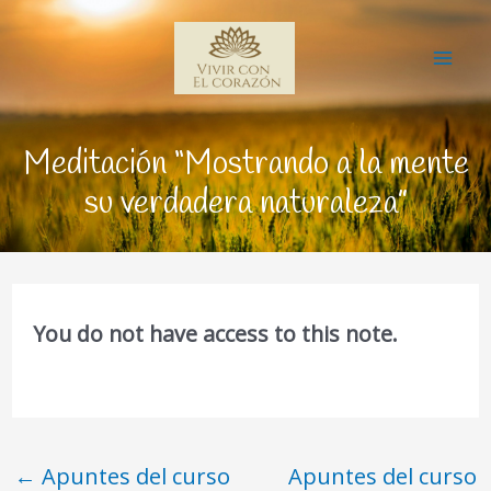
Ir
Mai
al
Me
contenido
Meditación “Mostrando a la mente
su verdadera naturaleza”
You do not have access to this note.
←
Apuntes del curso
Apuntes del curso