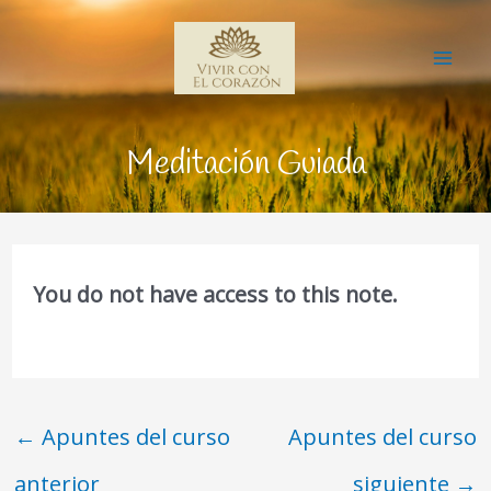
Ir
Mai
al
Me
contenido
Meditación Guiada
You do not have access to this note.
←
Apuntes del curso
Apuntes del curso
anterior
siguiente
→