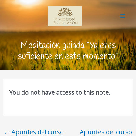
Ir
Mai
al
Me
contenido
Meditación guiada “Ya eres
suficiente en este momento”
You do not have access to this note.
←
Apuntes del curso
Apuntes del curso