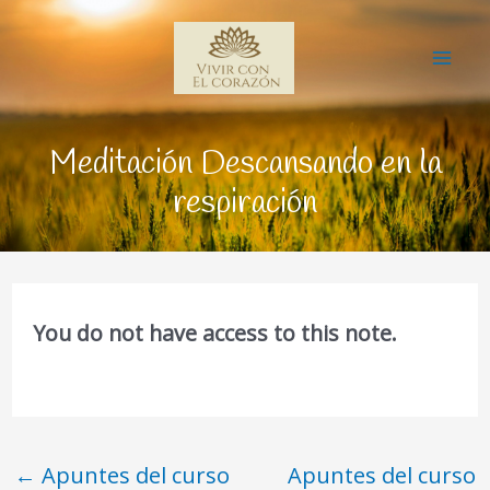
Ir
Mai
al
Me
contenido
Meditación Descansando en la
respiración
You do not have access to this note.
←
Apuntes del curso
Apuntes del curso