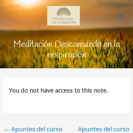
Ir
Mai
al
Me
contenido
Meditación Descansando en la
respiración
You do not have access to this note.
←
Apuntes del curso
Apuntes del curso