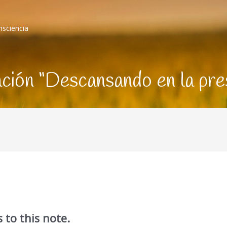
nsciencia
ción “Descansando en la pre
 to this note.