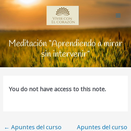
Ir
Mai
al
Me
contenido
Meditación “Aprendiendo a mirar
sin intervenir”
You do not have access to this note.
←
Apuntes del curso
Apuntes del curso