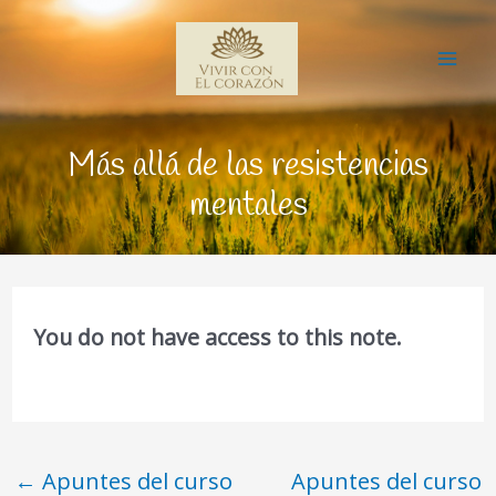
Ir
Mai
al
Me
contenido
Más allá de las resistencias
mentales
You do not have access to this note.
←
Apuntes del curso
Apuntes del curso