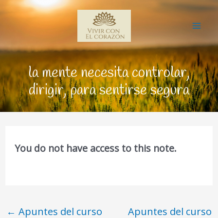
Ir
Mai
al
Me
contenido
la mente necesita controlar,
dirigir, para sentirse segura
You do not have access to this note.
←
Apuntes del curso
Apuntes del curso