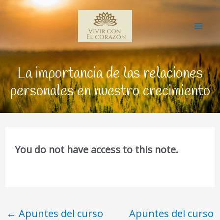
Ir
Mai
al
Me
contenido
La importancia de las relaciones
personales en nuestro crecimiento
You do not have access to this note.
←
Apuntes del curso
Apuntes del curso