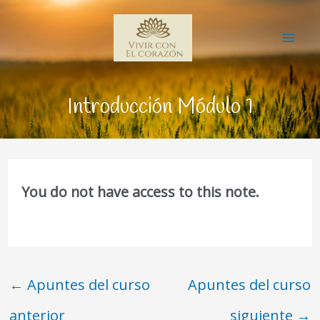
Ir
Mai
al
Me
contenido
Introducción Módulo 1
You do not have access to this note.
←
Apuntes del curso
Apuntes del curso
anterior
siguiente
→