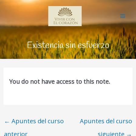
Ir
Mai
al
Me
contenido
Existencia sin esfuerzo
You do not have access to this note.
←
Apuntes del curso
Apuntes del curso
anterior
siguiente
→