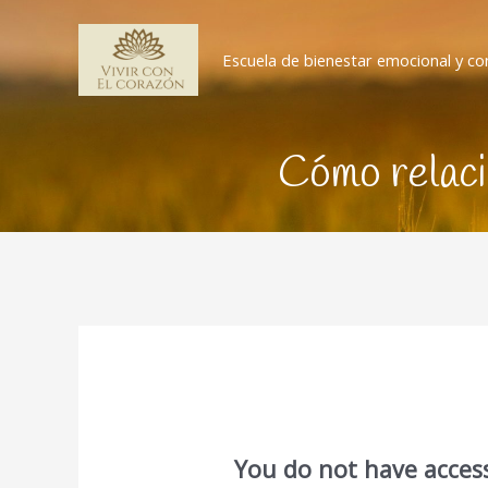
Ir
al
Escuela de bienestar emocional y co
contenido
Cómo relaci
You do not have access