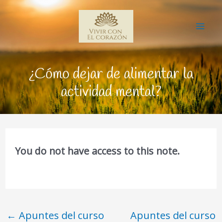
Ir
Mai
al
Me
contenido
¿Cómo dejar de alimentar la
actividad mental?
You do not have access to this note.
←
Apuntes del curso
Apuntes del curso