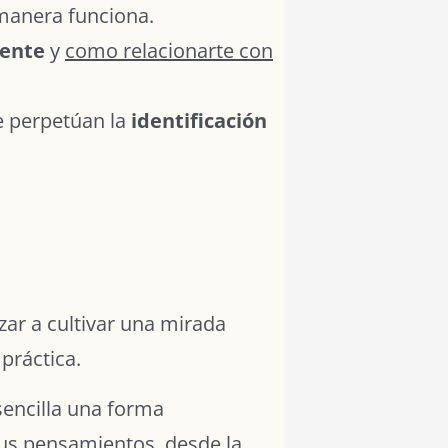
manera funciona.
mente
y
como relacionarte con
 perpetúan la
identificación
zar a cultivar una mirada
práctica.
sencilla una forma
tus pensamientos, desde la