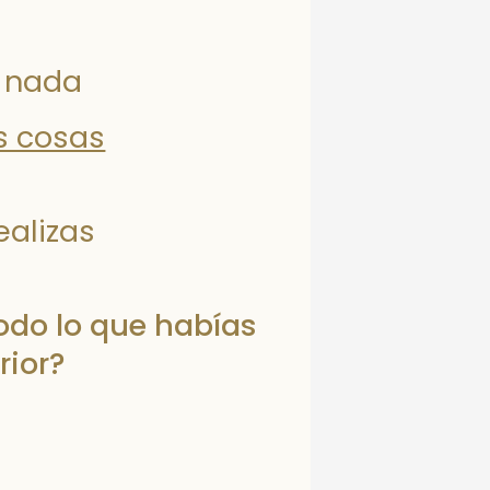
r nada
s cosas
ealizas
odo lo que habías
rior?