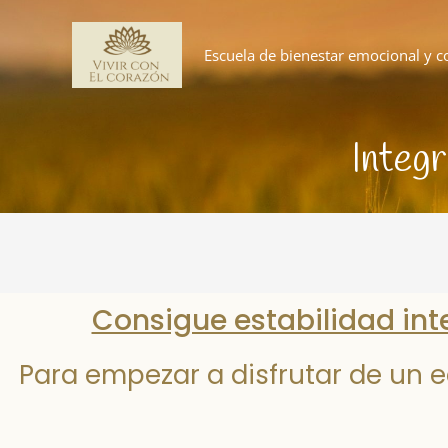
Ir
al
Escuela de bienestar emocional y c
contenido
Integr
Consigue estabilidad inte
Para empezar a disfrutar de un eq