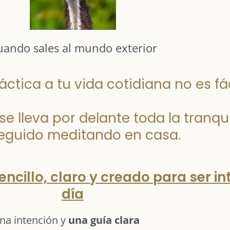
uando sales al mundo exterior
áctica a tu vida cotidiana no es fác
a se lleva por delante toda la tran
eguido meditando en casa.
ncillo, claro y creado para ser in
día
una intención y
una guía clara