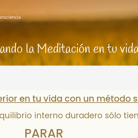
onsciencia
ando la Meditación en tu vida
rior en tu vida con un método se
uilibrio interno duradero sólo tie
PARAR