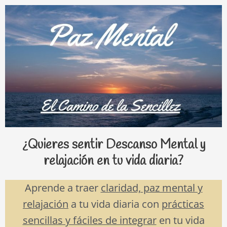
¿Quieres sentir Descanso Mental y
relajación en tu vida diaria?
Aprende a traer
claridad, paz mental y
relajación
a tu vida diaria con
prácticas
sencillas y fáciles de integrar
en tu vida