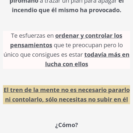
pirómano
a trazar un plan para apagar
el
incendio que él mismo ha provocado.
Te esfuerzas en
ordenar
y controlar los
pensamientos
que te preocupan pero lo
único que consigues es estar
todavía más en
lucha con ellos
El tren de la mente no es necesario pararlo
ni contolarlo, sólo necesitas no subir en él
¿Cómo?