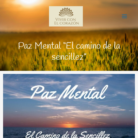
Ir
Mai
al
Me
contenido
Paz Mental “El camino de la
sencillez”