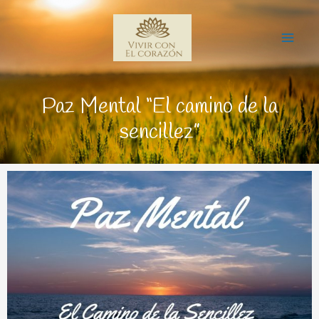
Ir
Mai
al
Me
contenido
Paz Mental “El camino de la
sencillez”