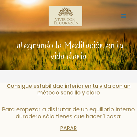
Ir
Mai
al
Me
contenido
Integrando la Meditación en la
vida diaria
Consigue estabilidad interior en tu vida con un
método sencillo y claro
Para empezar a disfrutar de un equilibrio interno
duradero sólo tienes que hacer 1 cosa:
PARAR