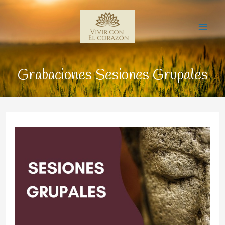
Ir
Mai
al
Me
contenido
Grabaciones Sesiones Grupales