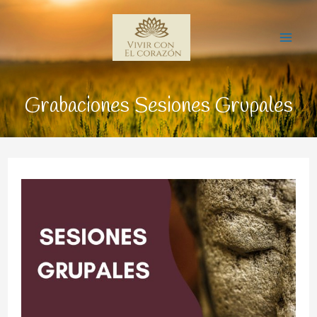
Ir
Mai
al
Me
contenido
Grabaciones Sesiones Grupales