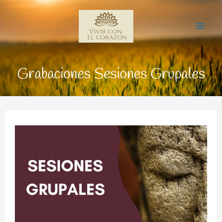
Ir
Mai
al
Me
contenido
Grabaciones Sesiones Grupales