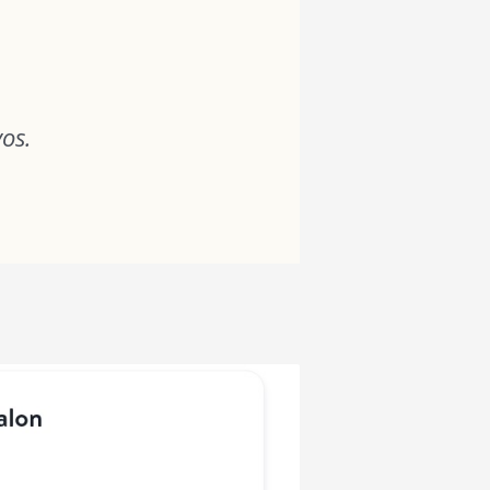
.
os.