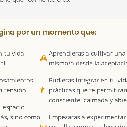
gina por un momento que:
 tu vida
Aprendieras a cultivar una
al
mismo/a desde la aceptació
ensamientos
Pudieras integrar en tu vi
n tensión
prácticas que te permitirá
consciente, calmada y abie
u espacio
más, sino como
Empezaras a experimentar
ida
sencilla, serena y plena de