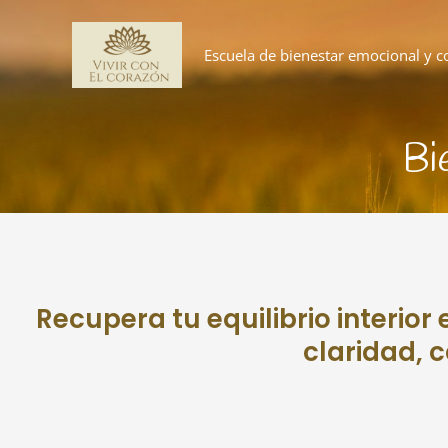
Ir
al
Escuela de bienestar emocional y c
contenido
Bi
Recupera tu equilibrio interio
claridad, c