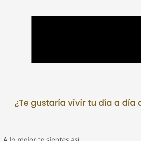
¿Te gustaría vivir tu día a d
A lo mejor te sientes así…