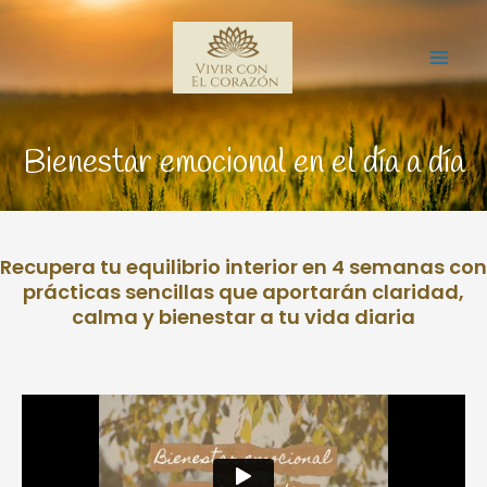
Ir
Mai
al
Me
contenido
Bienestar emocional en el día a día
Recupera tu equilibrio interior en 4 semanas con
prácticas sencillas que aportarán claridad,
calma y bienestar a tu vida diaria