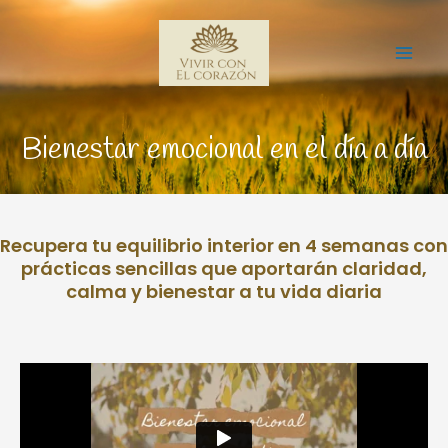
Ir
Mai
al
Me
contenido
Bienestar emocional en el día a día
Recupera tu equilibrio interior en 4 semanas con
prácticas sencillas que aportarán claridad,
calma y bienestar a tu vida diaria